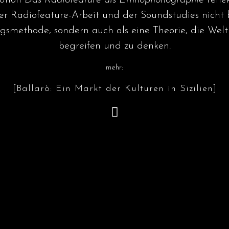
otion
Das Radiofeature als Ethnophonographie
refle
er Radiofeature-Arbeit und der Soundstudies nicht b
gsmethode, sondern auch als eine Theorie, die Welt 
begreifen und zu denken.
mehr:
[Ballarò: Ein Markt der Kulturen in Sizilien]